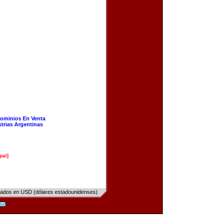
ominios En Venta
strias Argentinas
pal]
sados en USD (dólares estadounidenses)