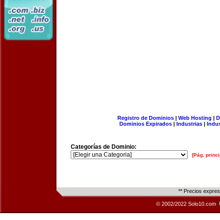
Registro de Dominios
|
Web Hosting
|
D
Dominios Expirados
|
Industrias
|
Indu
Categorías de Dominio:
[Pág. princi
** Precios expre
© 2002/2022 Solo10.com