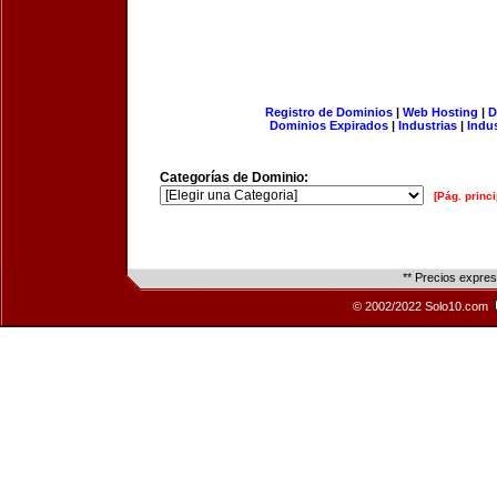
Registro de Dominios
|
Web Hosting
|
D
Dominios Expirados
|
Industrias
|
Indu
Categorías de Dominio:
[Pág. princi
** Precios expre
© 2002/2022 Solo10.com