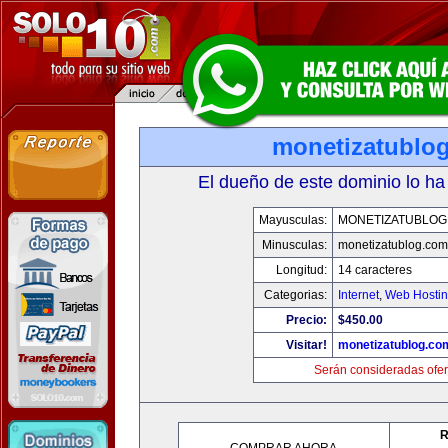
monetizatublo
El dueño de este dominio lo ha
Mayusculas:
MONETIZATUBLOG
Minusculas:
monetizatublog.com
Longitud:
14 caracteres
Categorias:
Internet
,
Web Hostin
Precio:
$450.00
Visitar!
monetizatublog.co
Serán consideradas ofer
R