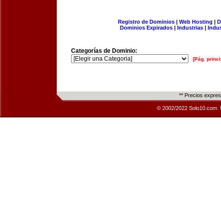
Registro de Dominios
|
Web Hosting
|
D
Dominios Expirados
|
Industrias
|
Indu
Categorías de Dominio:
[Pág. princi
** Precios expre
© 2002/2022 Solo10.com