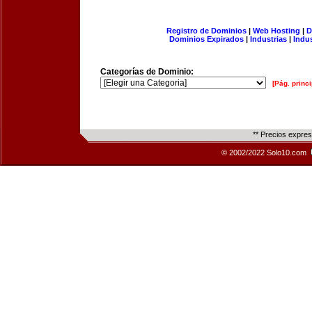
Registro de Dominios
|
Web Hosting
|
D
Dominios Expirados
|
Industrias
|
Indu
Categorías de Dominio:
[Pág. princi
** Precios expre
© 2002/2022 Solo10.com