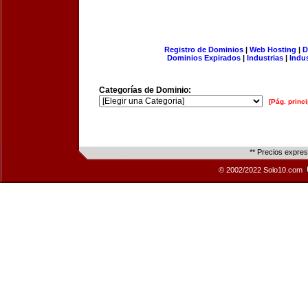
Registro de Dominios
|
Web Hosting
|
D
Dominios Expirados
|
Industrias
|
Indu
Categorías de Dominio:
[Pág. princi
** Precios expre
© 2002/2022 Solo10.com