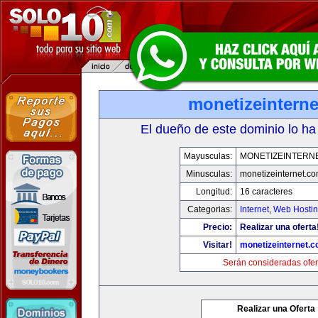
monetizeintern
El dueño de este dominio lo ha
Mayusculas:
MONETIZEINTERN
Minusculas:
monetizeinternet.c
Longitud:
16 caracteres
Categorias:
Internet
,
Web Hostin
Precio:
Realizar una oferta
Visitar!
monetizeinternet.
Serán consideradas ofer
Realizar una Oferta