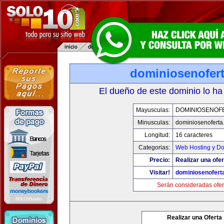
dominiosenofer
El dueño de este dominio lo ha
Mayusculas:
DOMINIOSENOF
Minusculas:
dominiosenoferta
Longitud:
16 caracteres
Categorias:
Web Hosting y D
Precio:
Realizar una ofer
Visitar!
dominiosenofert
Serán consideradas ofer
Realizar una Oferta