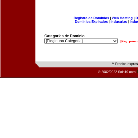
Registro de Dominios
|
Web Hosting
|
D
Dominios Expirados
|
Industrias
|
Indu
Categorías de Dominio:
[Pág. princi
** Precios expre
© 2002/2022 Solo10.com