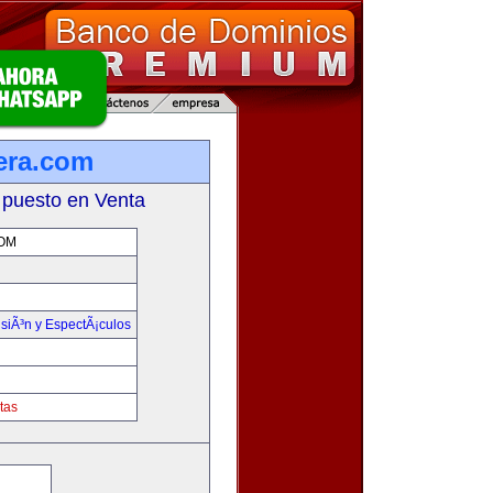
era.com
 puesto en Venta
OM
isiÃ³n y EspectÃ¡culos
tas