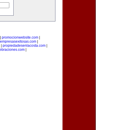
|
promocionwebsite.com
|
empresasexitosas.com
|
|
propiedadesenlacosta.com
|
ebraciones.com
|