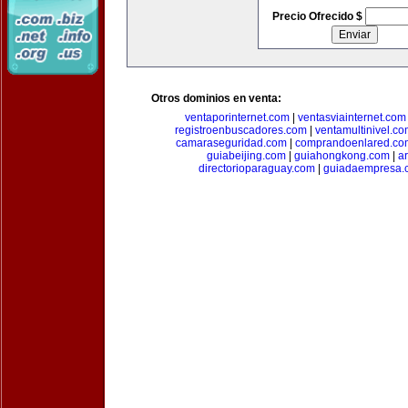
Precio Ofrecido $
Otros dominios en venta:
ventaporinternet.com
|
ventasviainternet.com
registroenbuscadores.com
|
ventamultinivel.c
camaraseguridad.com
|
comprandoenlared.co
guiabeijing.com
|
guiahongkong.com
|
a
directorioparaguay.com
|
guiadaempresa.