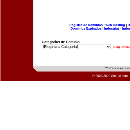
Registro de Dominios
|
Web Hosting
|
D
Dominios Expirados
|
Industrias
|
Indu
Categorías de Dominio:
[Pág. princi
** Precios expre
© 2002/2022 Solo10.com