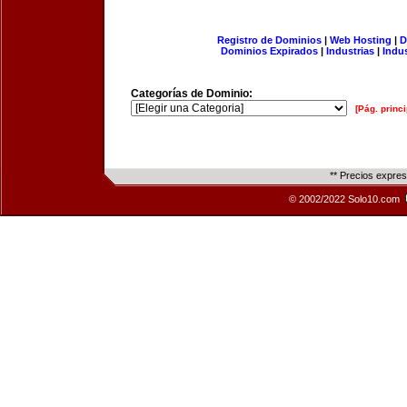
Registro de Dominios
|
Web Hosting
|
D
Dominios Expirados
|
Industrias
|
Indu
Categorías de Dominio:
[Pág. princi
** Precios expre
© 2002/2022 Solo10.com