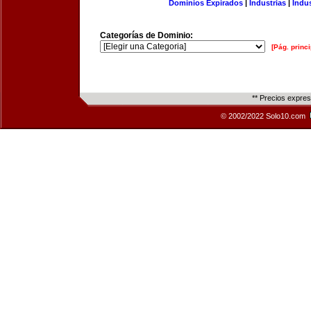
Dominios Expirados
|
Industrias
|
Indu
Categorías de Dominio:
[Pág. princi
** Precios expre
© 2002/2022 Solo10.com