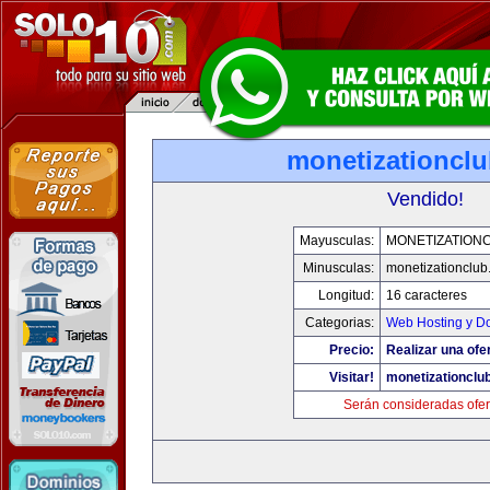
monetizationcl
Vendido!
Mayusculas:
MONETIZATION
Minusculas:
monetizationclub
Longitud:
16 caracteres
Categorias:
Web Hosting y D
Precio:
Realizar una ofer
Visitar!
monetizationclu
Serán consideradas ofer